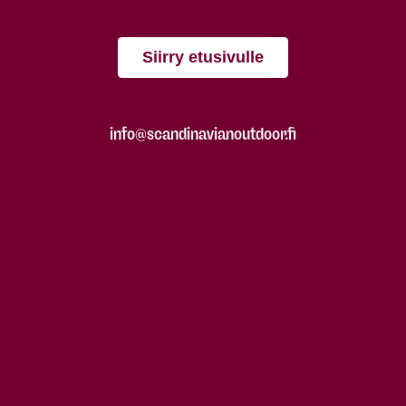
Siirry etusivulle
info@scandinavianoutdoor.fi