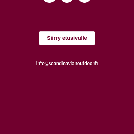
Siirry etusivulle
info@scandinavianoutdoor.fi