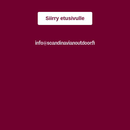
Siirry etusivulle
info@scandinavianoutdoor.fi