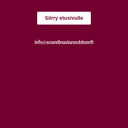
Siirry etusivulle
info@scandinavianoutdoor.fi