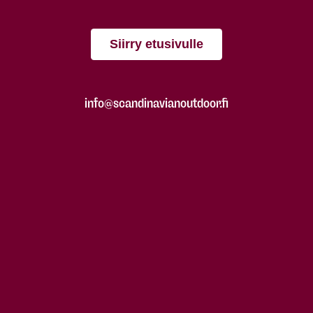
Siirry etusivulle
info@scandinavianoutdoor.fi