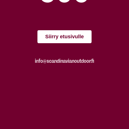
Siirry etusivulle
info@scandinavianoutdoor.fi