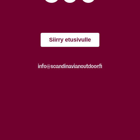
Siirry etusivulle
info@scandinavianoutdoor.fi