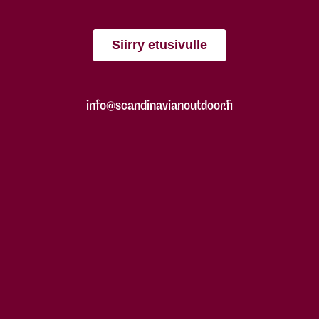
Siirry etusivulle
info@scandinavianoutdoor.fi