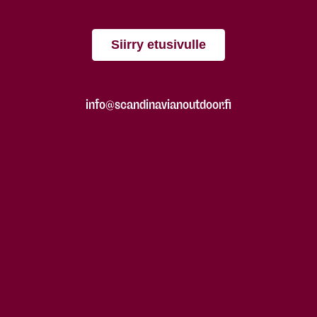
Siirry etusivulle
info@scandinavianoutdoor.fi