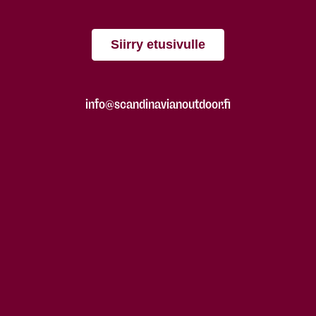
Siirry etusivulle
info@scandinavianoutdoor.fi