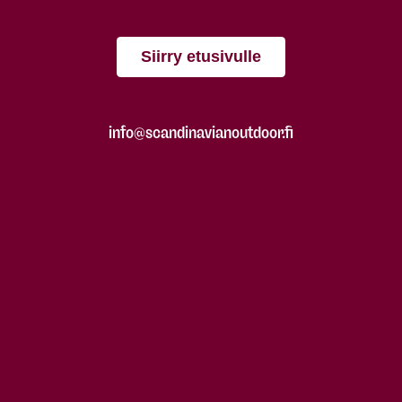
Siirry etusivulle
info@scandinavianoutdoor.fi