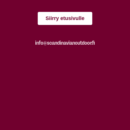
Siirry etusivulle
info@scandinavianoutdoor.fi