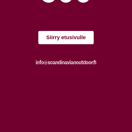
Siirry etusivulle
info@scandinavianoutdoor.fi