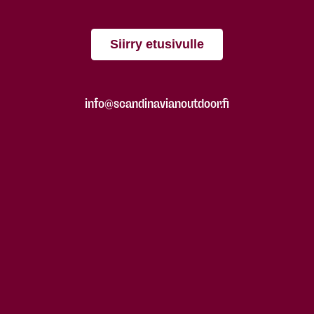
Siirry etusivulle
info@scandinavianoutdoor.fi