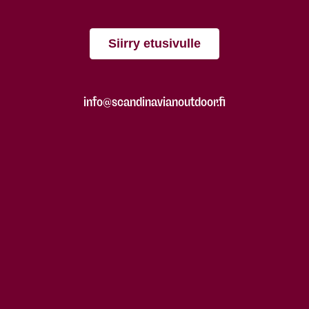
Siirry etusivulle
info@scandinavianoutdoor.fi