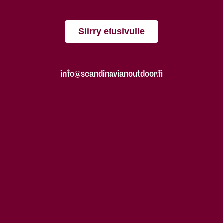
Siirry etusivulle
info@scandinavianoutdoor.fi