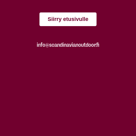
Siirry etusivulle
info@scandinavianoutdoor.fi