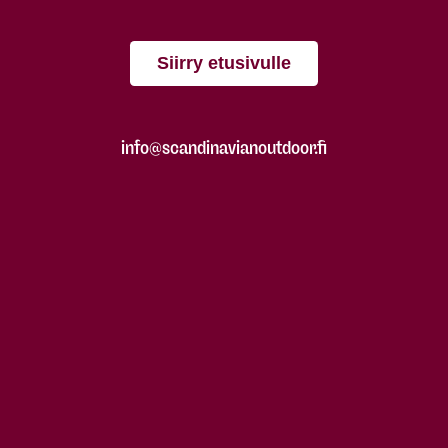
Siirry etusivulle
info@scandinavianoutdoor.fi