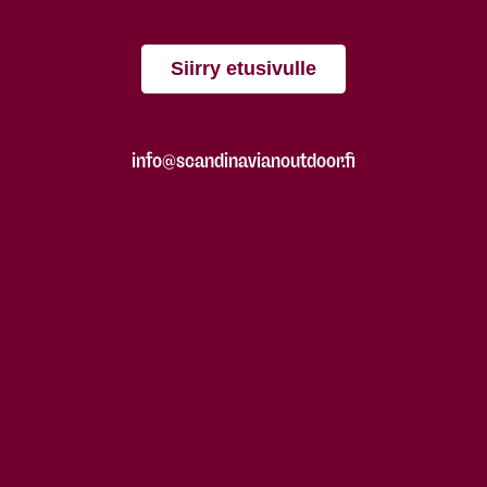
Siirry etusivulle
info@scandinavianoutdoor.fi