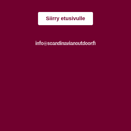
Siirry etusivulle
info@scandinavianoutdoor.fi