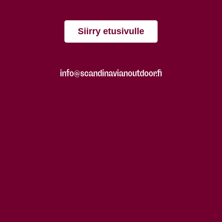
Siirry etusivulle
info@scandinavianoutdoor.fi