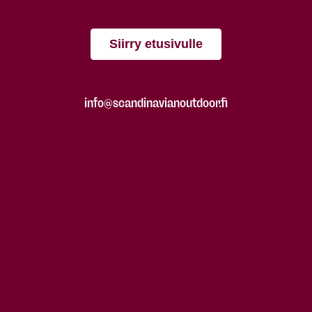
Siirry etusivulle
info@scandinavianoutdoor.fi