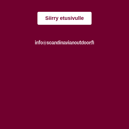
Siirry etusivulle
info@scandinavianoutdoor.fi