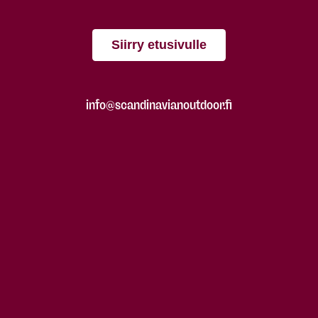
Siirry etusivulle
info@scandinavianoutdoor.fi