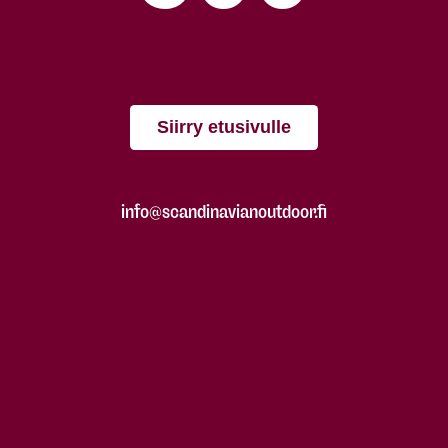
Siirry etusivulle
info@scandinavianoutdoor.fi