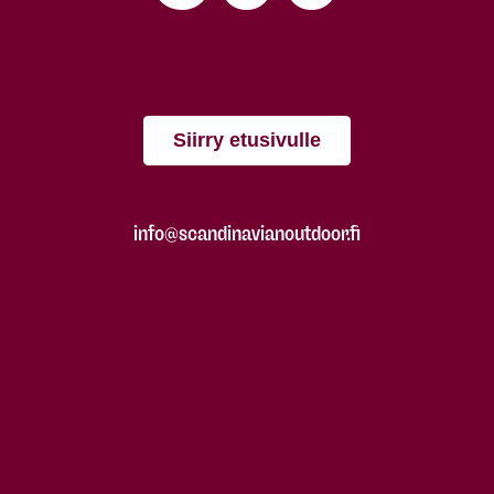
Siirry etusivulle
info@scandinavianoutdoor.fi