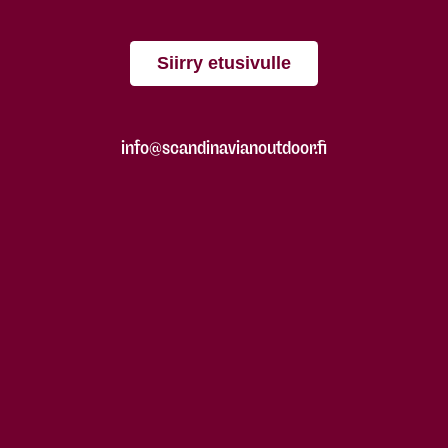
Siirry etusivulle
info@scandinavianoutdoor.fi