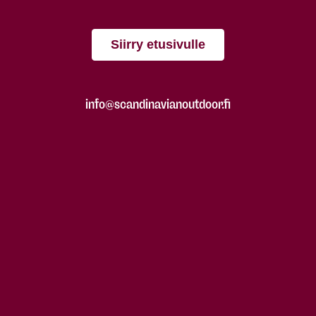
Siirry etusivulle
info@scandinavianoutdoor.fi