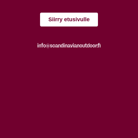
Siirry etusivulle
info@scandinavianoutdoor.fi