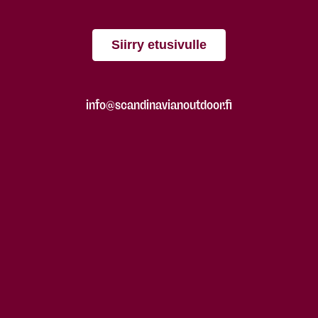
Siirry etusivulle
info@scandinavianoutdoor.fi