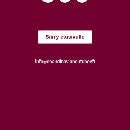
Siirry etusivulle
info@scandinavianoutdoor.fi