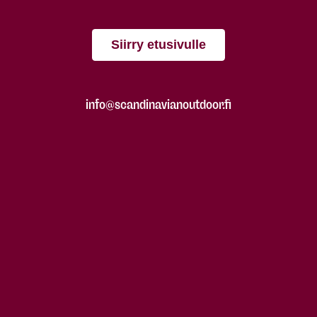
Siirry etusivulle
info@scandinavianoutdoor.fi