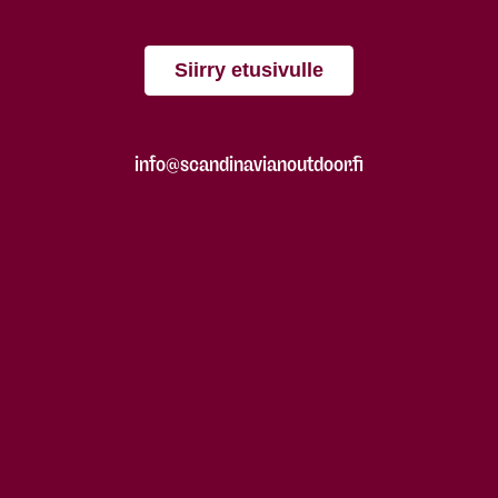
Siirry etusivulle
info@scandinavianoutdoor.fi