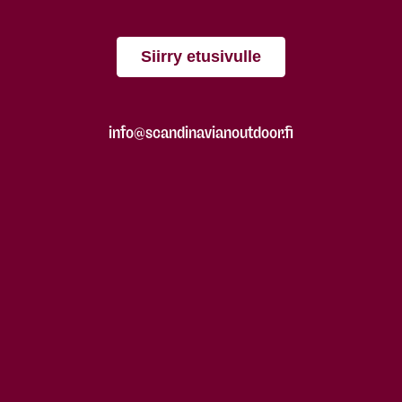
Siirry etusivulle
info@scandinavianoutdoor.fi