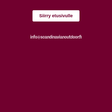
Siirry etusivulle
info@scandinavianoutdoor.fi