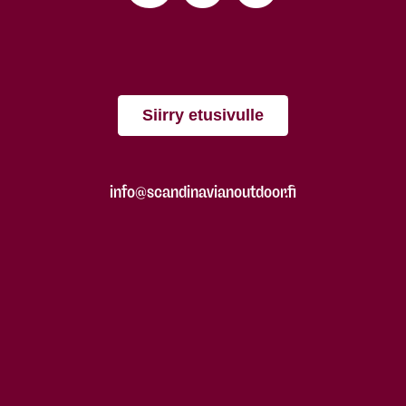
Siirry etusivulle
info@scandinavianoutdoor.fi