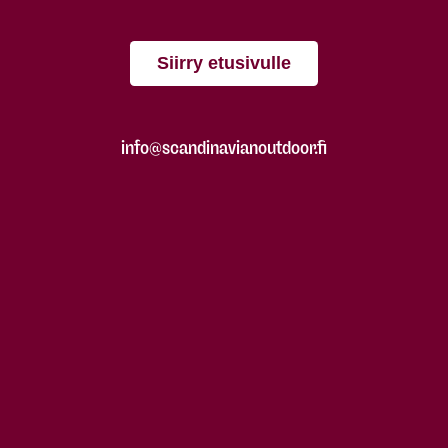
Siirry etusivulle
info@scandinavianoutdoor.fi