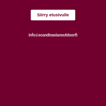
Siirry etusivulle
info@scandinavianoutdoor.fi