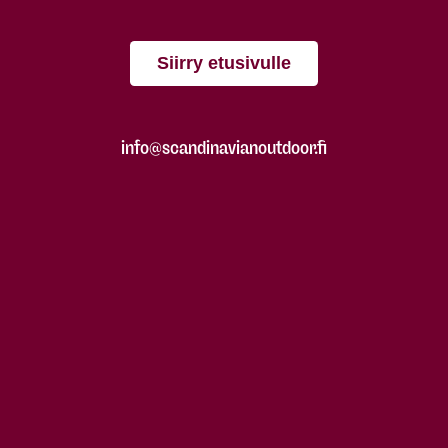
Siirry etusivulle
info@scandinavianoutdoor.fi