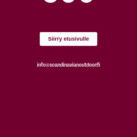
Siirry etusivulle
info@scandinavianoutdoor.fi