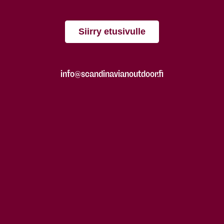
Siirry etusivulle
info@scandinavianoutdoor.fi