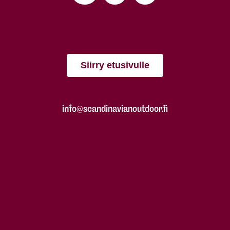
Siirry etusivulle
info@scandinavianoutdoor.fi