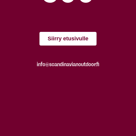
Siirry etusivulle
info@scandinavianoutdoor.fi