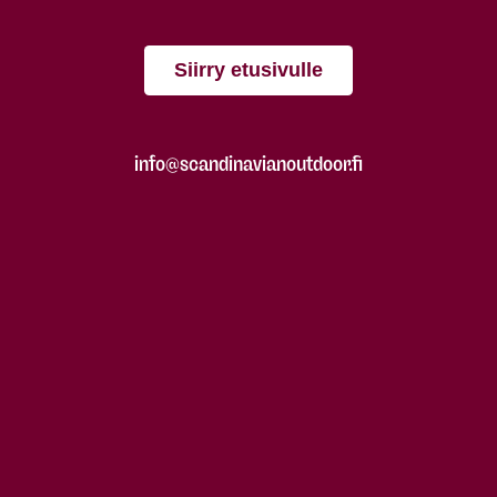
Siirry etusivulle
info@scandinavianoutdoor.fi