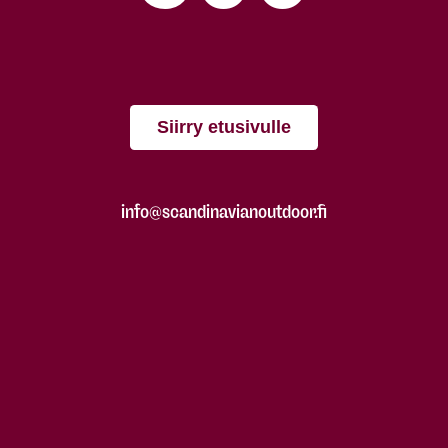
Siirry etusivulle
info@scandinavianoutdoor.fi