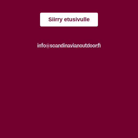
Siirry etusivulle
info@scandinavianoutdoor.fi