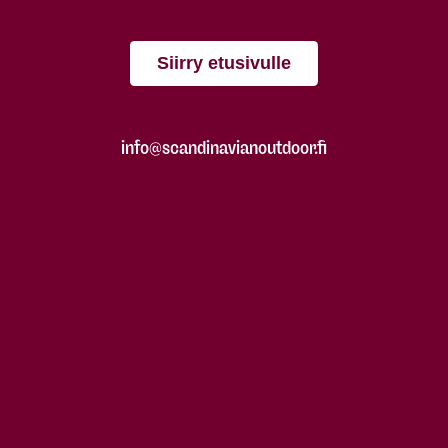
Siirry etusivulle
info@scandinavianoutdoor.fi