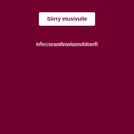
Siirry etusivulle
info@scandinavianoutdoor.fi