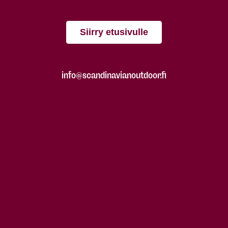
Siirry etusivulle
info@scandinavianoutdoor.fi