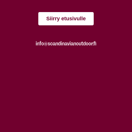
Siirry etusivulle
info@scandinavianoutdoor.fi